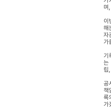
가
며
이
해
자
가
기
는
립
공
책
록
가