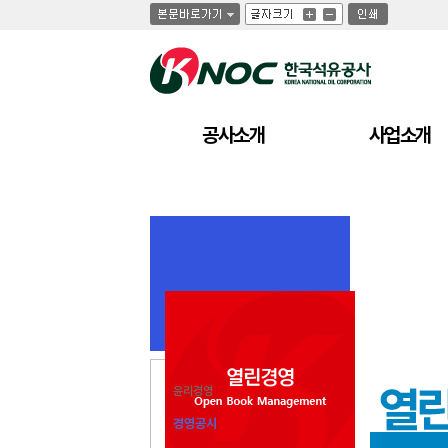
글
글
인
글
자
자
쇄
자
크
크
크
기
기
기
크
작
게
게
공사소개
사업소개
윤리경영
경영공시