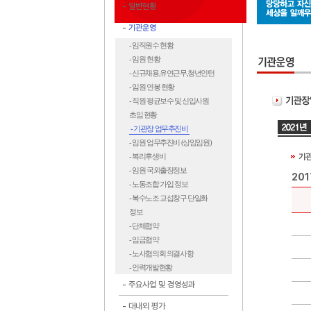
일반현황
기관운영
- 임직원수 현황
- 임원 현황
- 신규채용,유연근무,청년인턴
- 임원 연봉 현황
- 직원 평균보수 및 신입사원
초임 현황
- 기관장 업무추진비
- 임원 업무추진비 (상임임원)
- 복리후생비
기관
- 임원 국외출장정보
20
- 노동조합 가입 정보
- 복수노조 교섭창구 단일화
정보
- 단체협약
- 임금협약
- 노사협의회 의결사항
- 인력개발현황
주요사업 및 경영성과
대내외 평가