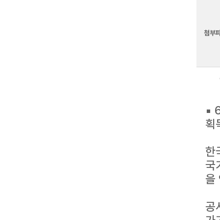
첨부
▪
획
한
국
을
공