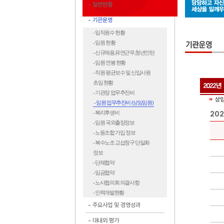
일반현황
기관운영
- 임직원수 현황
- 임원 현황
- 신규채용,유연근무,청년인턴
- 임원 연봉 현황
- 직원 평균보수 및 신입사원
초임 현황
- 기관장 업무추진비
상임
- 임원 업무추진비 (상임임원)
- 복리후생비
20
- 임원 국외출장정보
- 노동조합 가입 정보
- 복수노조 교섭창구 단일화
정보
- 단체협약
- 임금협약
- 노사협의회 의결사항
- 인력개발현황
주요사업 및 경영성과
대내외 평가