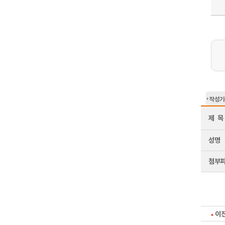
작성기
제 목
성명
첨부
이