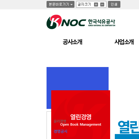
글
글
인
글
자
자
쇄
자
크
크
크
기
기
기
크
작
게
게
공사소개
사업소개
윤리경영
경영공시