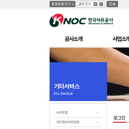
글
글
인
글
자
자
쇄
자
크
크
크
기
기
기
크
작
게
게
공사소개
사업소
기타서비스
Etc Service
사이트맵
개인정보처리방침