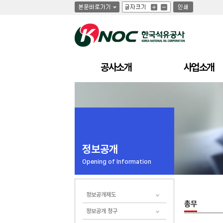
글
글
인
글
자
자
쇄
자
크
크
크
기
기
기
크
작
게
게
공사소개
사업소개
정보공개
Opening of Information
정보공개제도
정보공개 청구