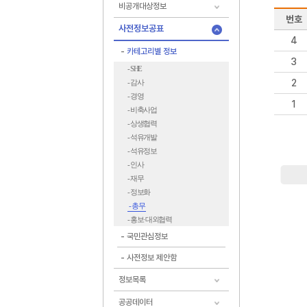
비공개대상정보
번호
사전정보공표
4
카테고리별 정보
3
- SHE
2
- 감사
- 경영
1
- 비축사업
- 상생협력
- 석유개발
- 석유정보
- 인사
- 재무
- 정보화
- 총무
- 홍보·대외협력
국민관심정보
사전정보 제안함
정보목록
공공데이터