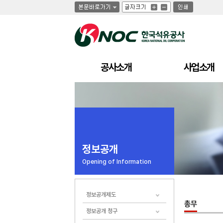
글
글
인
글
자
자
쇄
자
크
크
크
기
기
기
크
작
게
게
공사소개
사업소개
정보공개
Opening of Information
정보공개제도
정보공개 청구