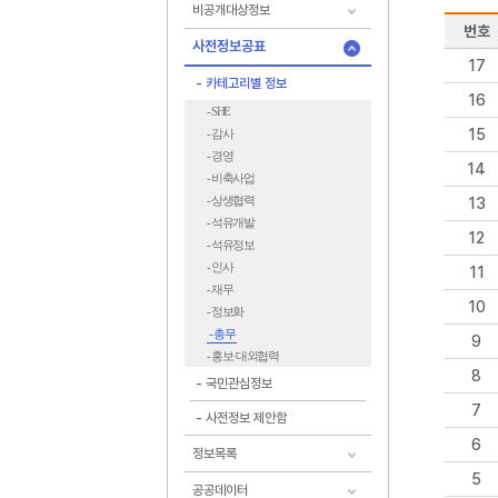
비공개대상정보
번호
사전정보공표
17
카테고리별 정보
16
- SHE
15
- 감사
- 경영
14
- 비축사업
- 상생협력
13
- 석유개발
12
- 석유정보
- 인사
11
- 재무
10
- 정보화
- 총무
9
- 홍보·대외협력
8
국민관심정보
7
사전정보 제안함
6
정보목록
5
공공데이터