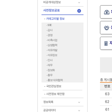
비공개대상정보
카
사전정보공표
테
고
카테고리별 정보
리
- SHE
별
정
- 감사
보
- 경영
- 비축사업
- 상생협력
- 석유개발
- 석유정보
- 인사
- 재무
- 정보화
- 총무
총 게시물:
- 홍보·대외협력
번호
국민관심정보
63
사전정보 제안함
62
정보목록
61
공공데이터