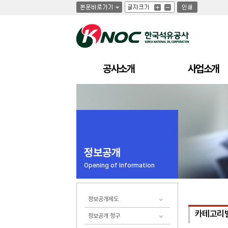
글
글
인
글
자
자
쇄
자
크
크
크
기
기
기
크
작
게
게
공사소개
사업소개
정보공개
Opening of Information
정보공개제도
카테고리
정보공개 청구