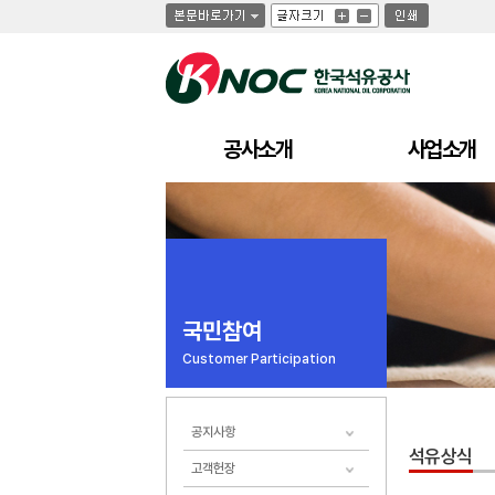
글
글
인
글
자
자
쇄
자
크
크
크
기
기
기
크
작
게
게
공사소개
사업소개
국민참여
Customer Participation
공지사항
석유상식
고객헌장