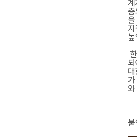
계
층
을
지
높
한
되
대
가
와
붙