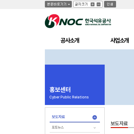
글
글
인
글
자
자
쇄
자
크
크
크
기
기
기
크
작
게
게
공사소개
사업소개
홍보센터
Cyber Public Relations
보도자료
보도자료
포토뉴스