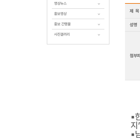
영상뉴스
제 목
홍보영상
홍보 간행물
성명
사진갤러리
첨부
▪
지
▪