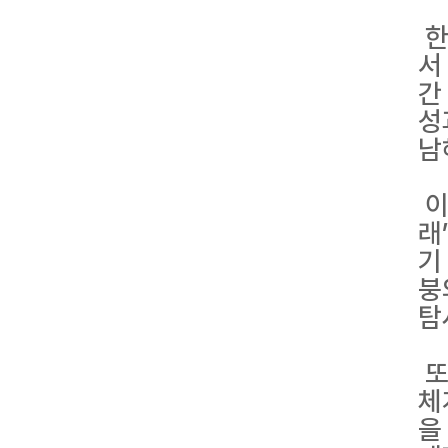
한
서
간
성
남
이
래
기
붕
탐
또
체
을