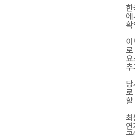
한
에
확
이
로
요
추
당
로
할
최
연
곳