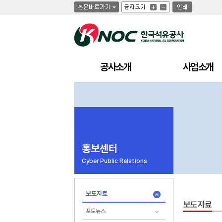
글
글
인
글
자
자
쇄
자
크
크
크
기
기
기
크
작
게
게
공사소개
사업소개
홍보센터
Cyber Public Relations
보도자료
보도자료
포토뉴스