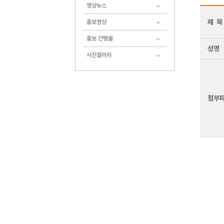
영상뉴스
제 목
홍보영상
홍보 간행물
성명
사진갤러리
첨부