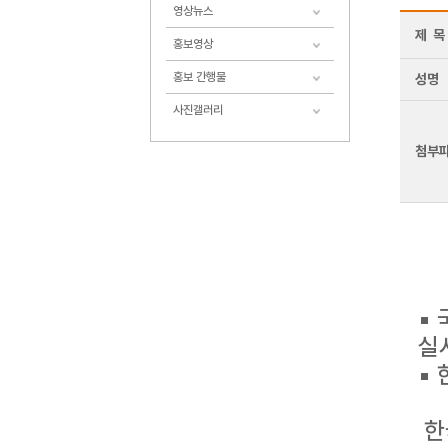
영상뉴스
제 목
홍보영상
홍보 간행물
성명
사진갤러리
첨부
▪
실
▪
한