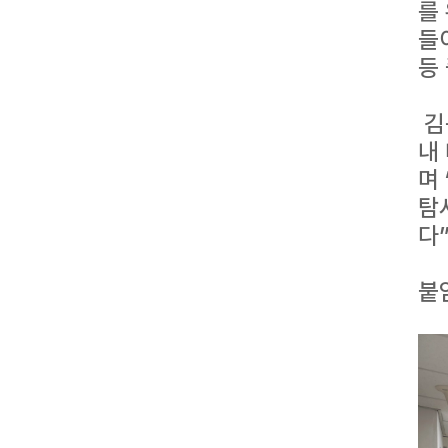
를
들
등
김
내
며
탐
다
붙