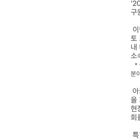
‘
구
이
토
내
소
*
분야
아
을
현
회
특