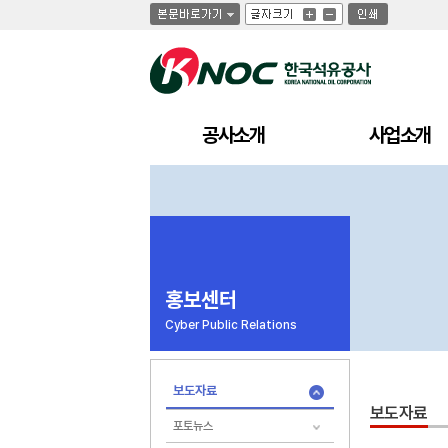
글
글
인
글
자
자
쇄
자
크
크
크
기
기
기
크
작
게
게
공사소개
사업소개
홍보센터
Cyber Public Relations
보도자료
보도자료
포토뉴스