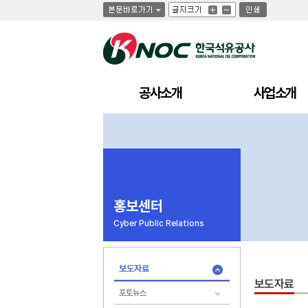
글
글
인
글
자
자
쇄
자
크
크
크
기
기
기
크
작
게
게
공사소개
사업소개
홍보센터
Cyber Public Relations
보도자료
보도자료
포토뉴스