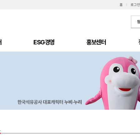
홈
I
로그인
개
ESG경영
홍보센터
료