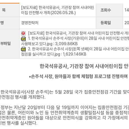
[보도자료] 한국석유공사, 기관장 참여 사내어린
 목
조회수
1
이집 안전행사 개최(2026.05.28.)
성명
경영전략처
등록일
2
[보도자료] 한국석유공사, 기관장 참여 사내 어린이집 안전행사 개최(202
1. 한국석유공사 손주석 사장(가운데)이 28일 사내 어린이집 안
첨부파일
사용해보고 있다.jpg : 3,099.86KB
2. 한국석유공사 손주석 사장(왼쪽 넷째)이 28일 사내 어린이집
점검을 실시하고 있다.jpg : 1,629.146KB
한국석유공사, 기관장 참여 사내어린이집 
▪손주석 사장, 원아들과 함께 체험형 프로그램 진행하며
한국석유공사(사장 손주석)는 5월 28일 국가 집중안전점검 기간을 맞
안전점검 행사를 개최했다.
정부는 지난달 20일부터 다음 달 19일까지 이어지는 집중안전점검 기간 
설은 물론, 어린이와 노인 등 안전취약계층의 생활밀접시설 등을 중점적
안전취약계층인 원아들을 대상으로 안전의식을 강화하고 각 가정에서의
이번 행사를 실시했다.