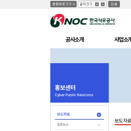
글
글
인
글
자
자
쇄
자
크
크
크
기
기
기
크
작
게
게
공사소개
사업소
홍보센터
Cyber Public Relations
보도자료
보도자
포토뉴스