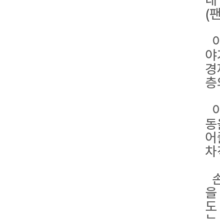
내
(
이
야
경
층
이
동
어
차
손
을
도