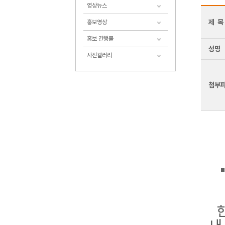
영상뉴스
제 목
홍보영상
홍보 간행물
성명
사진갤러리
첨부
한