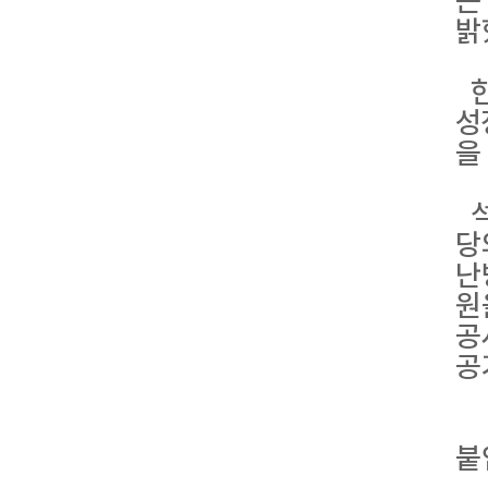
는
밝
한
성
을
석
당
난
원
공
공
붙