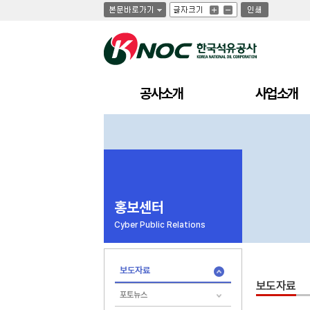
글
글
인
글
자
자
쇄
자
크
크
크
기
기
기
크
작
게
게
공사소개
사업소개
홍보센터
Cyber Public Relations
보도자료
보도자료
포토뉴스