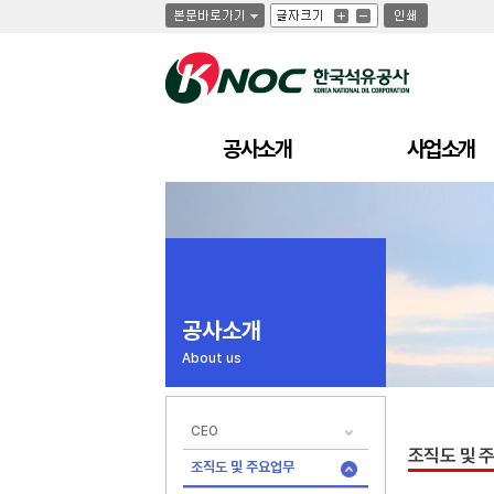
글
글
인
글
자
자
쇄
자
크
크
크
기
기
기
크
작
게
게
공사소개
사업소개
공사소개
About us
CEO
조직도 및 
조직도 및 주요업무