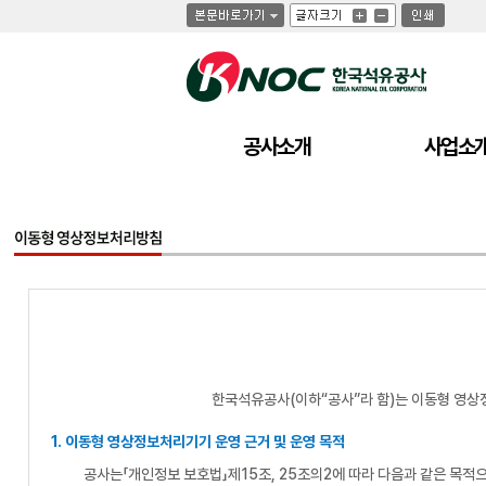
글
글
인
글
자
자
쇄
자
크
크
크
기
기
기
크
작
게
게
공사소개
사업소
한국석유공사(이하“공사”라 함)는 이동형 영상
1. 이동형 영상정보처리기기 운영 근거 및 운영 목적
공사는「개인정보 보호법」제15조, 25조의2에 따라 다음과 같은 목