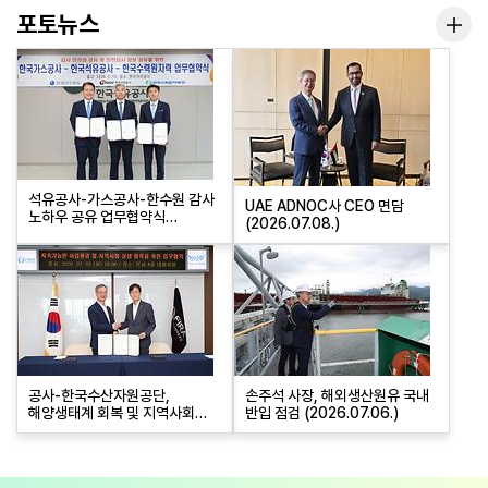
포토뉴스
포토
석유공사-가스공사-한수원 감사
UAE ADNOC사 CEO 면담
노하우 공유 업무협약식
(2026.07.08.)
(2026.07,15)
공사-한국수산자원공단,
손주석 사장, 해외생산원유 국내
해양생태계 회복 및 지역사회
반입 점검 (2026.07.06.)
상생 위한 업무협약 체결
(2026.07.07)