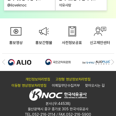
인스타그램
@iloveknoc
석유사랑
홍보영상
홍보간행물
사전정보공표
신고제안센터
이전으로
다
개인정보처리방침
고정형 영상정보처리방침
이동형 영상정보처리방침
이메일무단수집거부
찾아오시는 길
본사:(우:44538)
울산광역시 중구 종가로 305 한국석유공사
TEL.052-216-2114
/ FAX.052-216-5900