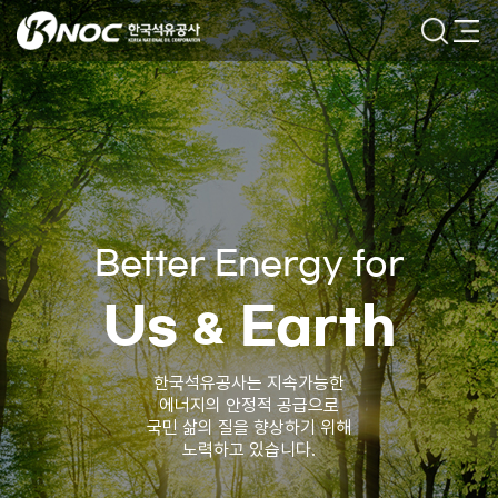
본문 바로가기
한국석유공사
검색
메뉴
Better Energy for
Us
Earth
&
한국석유공사는 지속가능한
에너지의 안정적 공급으로
국민 삶의 질을 향상하기 위해
노력하고 있습니다.