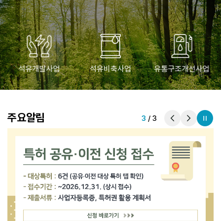
석유개발사업
석유비축사업
유통구조개선사업
주요알림
3
/
3
이전으로
다음으로
정지