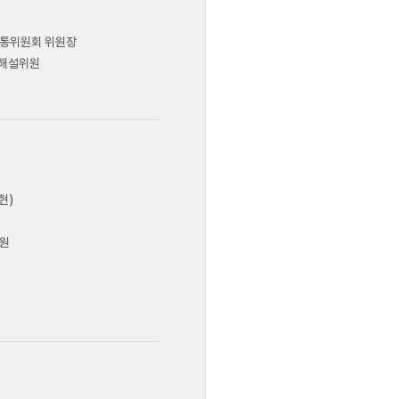
소통위원회 위원장
츠해설위원
현)
의원