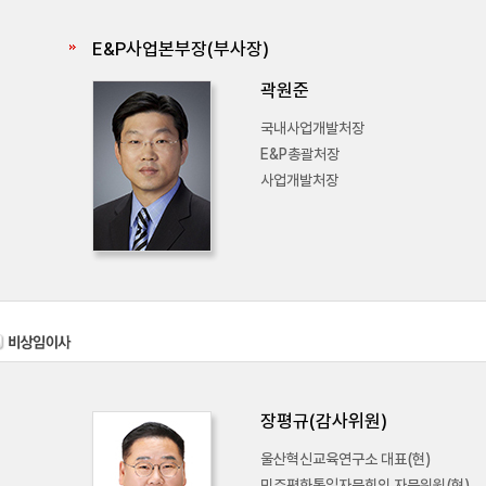
E&P사업본부장(부사장)
곽원준
국내사업개발처장
E&P총괄처장
사업개발처장
장평규(감사위원)
울산혁신교육연구소 대표(현)
민주평화통일자문회의 자문위원(현)