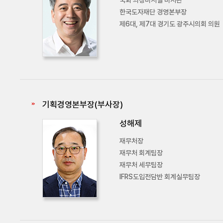
국회 의장비서실 비서관
한국도자재단 경영본부장
제6대, 제7대 경기도 광주시의회 의원
기획경영본부장(부사장)
성해제
재무처장
재무처 회계팀장
재무처 세무팀장
IFRS도입전담반 회계실무팀장