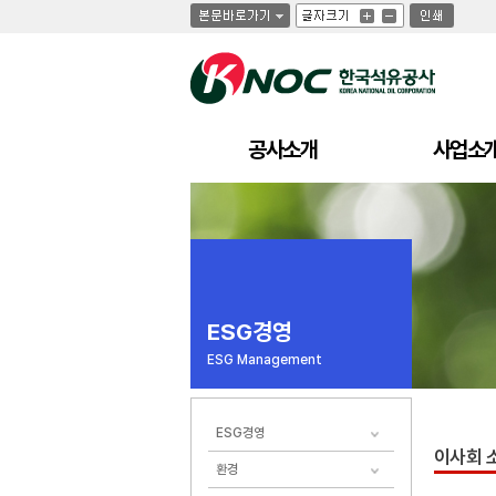
글
글
인
글
자
자
쇄
자
크
크
크
기
기
기
크
작
게
게
공사소개
사업소
ESG경영
ESG Management
ESG경영
이사회 
환경