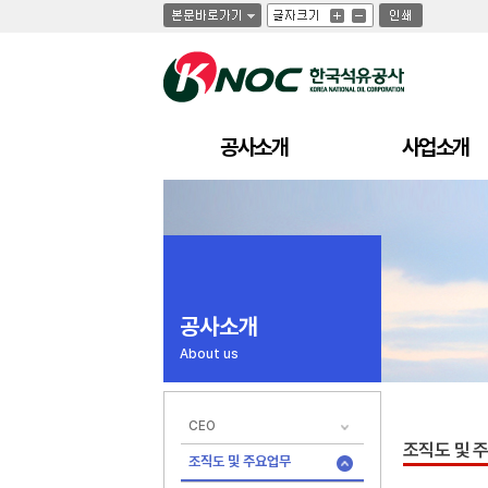
글
글
인
글
자
자
쇄
자
크
크
크
기
기
기
크
작
게
게
공사소개
사업소개
공사소개
About us
CEO
조직도 및 
조직도 및 주요업무