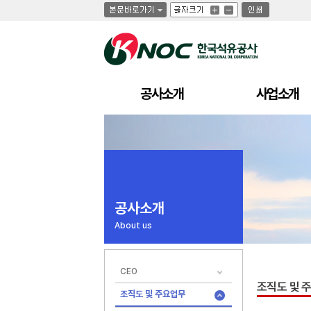
글
글
인
글
자
자
쇄
자
크
크
크
기
기
기
크
작
게
게
공사소개
사업소개
공사소개
About us
CEO
조직도 및 
조직도 및 주요업무