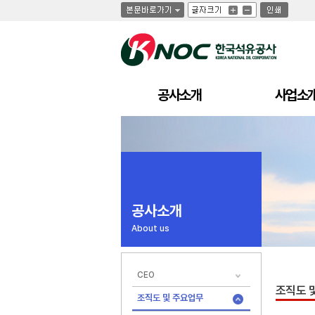
글
글
인
글
자
자
쇄
자
크
크
크
기
기
기
크
작
게
게
공사소개
사업소
공사소개
About us
CEO
조직도 
조직도 및 주요업무