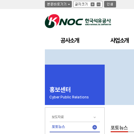
글
글
인
글
자
자
쇄
자
크
크
크
기
기
기
크
작
게
게
공사소개
사업소개
홍보센터
Cyber Public Relations
보도자료
포토뉴스
포토뉴스