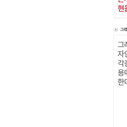
현
그
자
각
용
한