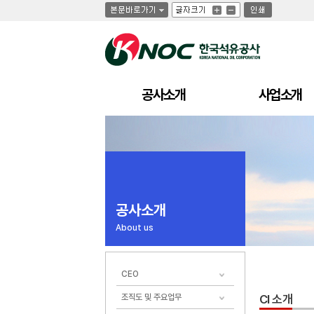
글
글
인
글
자
자
쇄
자
크
크
크
기
기
기
크
작
게
게
공사소개
사업소개
공사소개
About us
CEO
조직도 및 주요업무
CI 소개