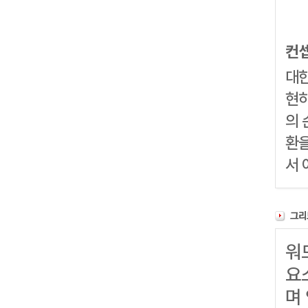
컨
대한
현하
의 
환을
서 
워
요
며