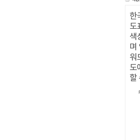
한국
도
색
며
워드
도에
할 