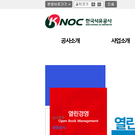
글
글
인
글
자
자
쇄
자
크
크
크
기
기
기
크
작
게
게
공사소개
사업소개
윤리경영
경영공시