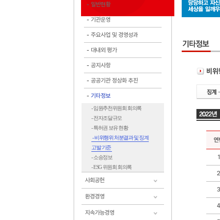
일반현황
기관운영
주요사업 및 경영성과
대내외 평가
공지사항
공공기관 정상화 추진
기타정보
- 임원추천위원회 회의록
- 전자조달규모
- 특허권 보유 현황
- 비위행위 처분결과 및 징계
연
고발 기준
1
- 소송정보
- ESG 위원회 회의록
사회공헌
환경경영
지속가능경영