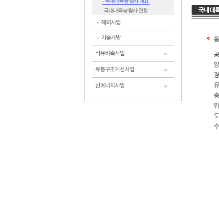
- 국내대륙붕 탐사 개요
- 국내대륙붕 탐사 현황
해외사업
기술개발
동
석유비축사업
공
양
유통구조개선사업
경
유
신에너지사업
총
위
도
수