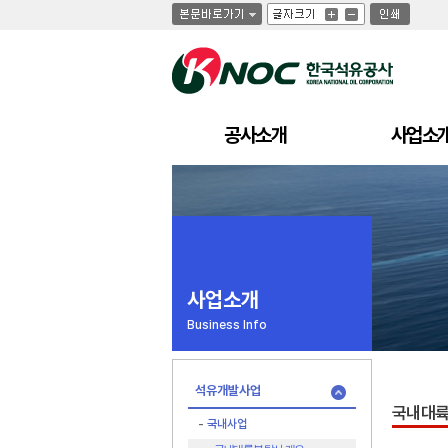
글
글
인
글
자
자
쇄
자
크
크
크
기
기
기
크
작
게
게
공사소개
사업소
사업소개
Business Info
석유개발사업
국내대륙
국내사업