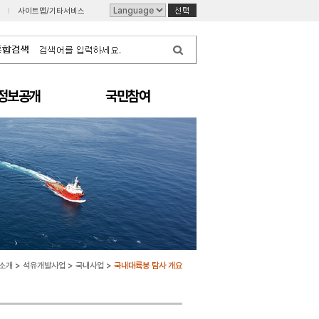
I
사이트맵/기타서비스
정보공개
국민참여
소개
>
석유개발사업
>
국내사업
>
국내대륙붕 탐사 개요