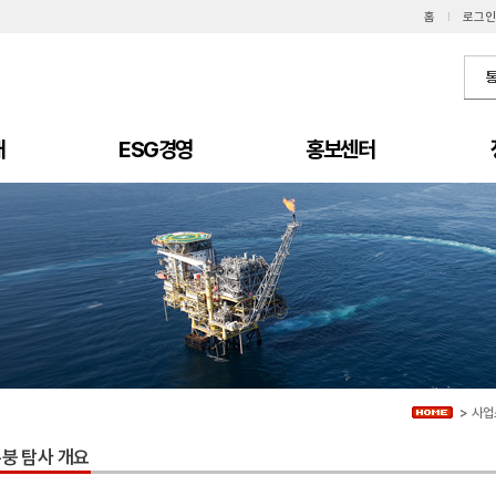
홈
I
로그인
개
ESG경영
홍보센터
>
사업
붕 탐사 개요