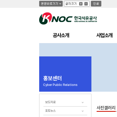
글
글
인
글
자
자
쇄
자
크
크
크
기
기
기
크
작
게
게
공사소개
사업소개
홍보센터
Cyber Public Relations
보도자료
사진갤러리
포토뉴스