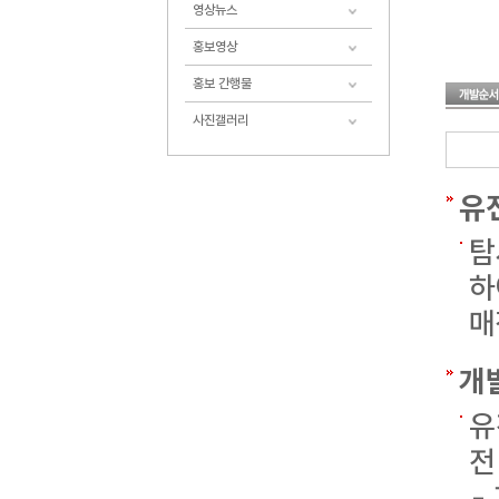
영상뉴스
홍보영상
홍보 간행물
사진갤러리
유
탐
하
매
개
유
전
-