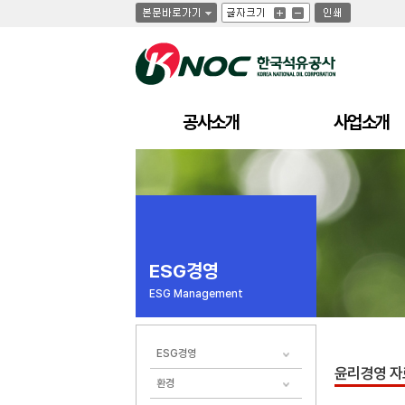
글
글
인
글
자
자
쇄
자
크
크
크
기
기
기
크
작
게
게
공사소개
사업소개
ESG경영
ESG Management
ESG경영
윤리경영 
환경