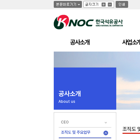
글
글
인
글
자
자
쇄
자
크
크
크
기
기
기
크
작
게
게
공사소개
사업소
공사소개
About us
CEO
조직도 
조직도 및 주요업무