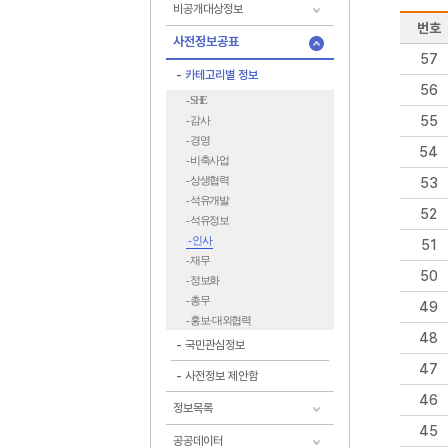
비공개대상정보
번호
사전정보공표
57
카테고리별 정보
56
- SHE
55
- 감사
- 경영
54
- 비축사업
- 상생협력
53
- 석유개발
52
- 석유정보
- 인사
51
- 재무
50
- 정보화
- 총무
49
- 홍보·대외협력
48
국민관심정보
47
사전정보 제안함
46
정보목록
45
공공데이터