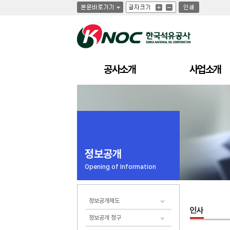
글
글
인
글
자
자
쇄
자
크
크
크
기
기
기
크
작
게
게
공사소개
사업소개
정보공개
Opening of Information
정보공개제도
정보공개 청구