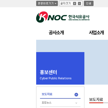
글
글
인
글
자
자
쇄
자
크
크
크
기
기
기
크
작
게
게
공사소개
사업소개
홍보센터
Cyber Public Relations
보도자료
보도자료
포토뉴스