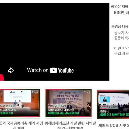
530만배
공사가 사
공동비축
이번 계약
구입 비용
C와 국제공동비축 계약 서명
동해심해가스전 개발 관련 지역발
셰퍼드 CCS 서밋 
식 개최
전 업무협약 체결