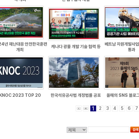
24년 재난대응 안전한국훈련
베트남 자원개발사업
캐나다 광물 개발 기술 협력 등
개최
통과
KNOC 2023 TOP 20
한국석유공사법 개정법률 공포
올해의 SNS 블로그
1
2
3
4
5
6
7