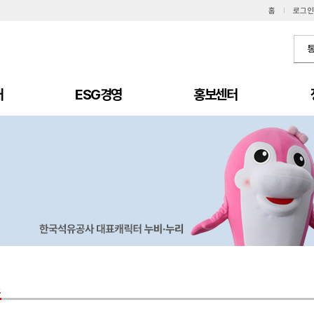
홈
I
로그인
개
ESG경영
홍보센터
스