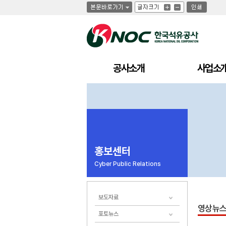
글
글
인
글
자
자
쇄
자
크
크
크
기
기
기
크
작
게
게
공사소개
사업소
홍보센터
Cyber Public Relations
보도자료
영상뉴
포토뉴스