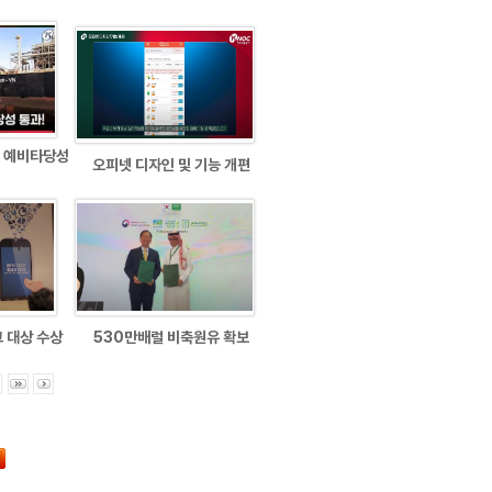
 예비타당성
오피넷 디자인 및 기능 개편
 대상 수상
530만배럴 비축원유 확보