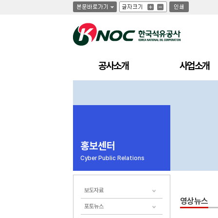
글
글
인
글
자
자
쇄
자
크
크
크
기
기
기
크
작
게
게
공사소개
사업소개
홍보센터
Cyber Public Relations
보도자료
영상뉴스
포토뉴스