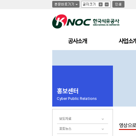
글
글
인
글
자
자
쇄
자
크
크
크
기
기
기
크
작
게
게
공사소개
사업소
홍보센터
Cyber Public Relations
보도자료
영상으로
포토뉴스