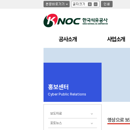
글
글
인
글
자
자
쇄
자
크
크
크
기
기
기
크
작
게
게
공사소개
사업소개
홍보센터
Cyber Public Relations
보도자료
영상으로 보
포토뉴스