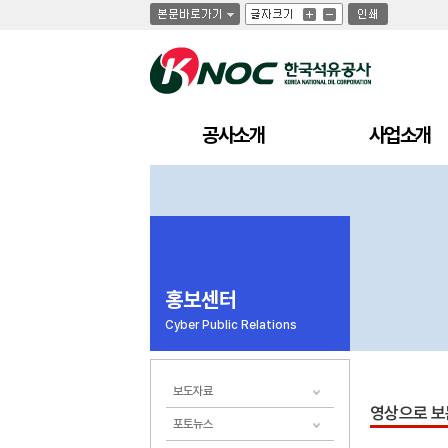
글
글
인
글
자
자
쇄
자
크
크
크
기
기
기
크
작
게
게
공사소개
사업소개
홍보센터
Cyber Public Relations
보도자료
영상으로 보
포토뉴스