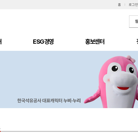
홈
I
로그인
개
ESG경영
홍보센터
스