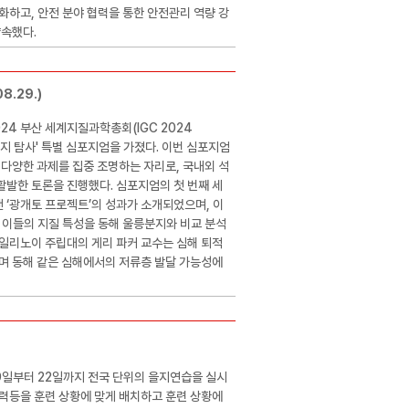
화하고, 안전 분야 협력을 통한 안전관리 역량 강
약속했다.
8.29.)
24 부산 세계지질과학총회(IGC 2024
분지 탐사' 특별 심포지엄을 가졌다. 이번 심포지엄
 다양한 과제를 집중 조명하는 자리로, 국내외 석
발한 토론을 진행했다. 심포지엄의 첫 번째 세
‘광개토 프로젝트’의 성과가 소개되었으며, 이
 이들의 지질 특성을 동해 울릉분지와 비교 분석
 일리노이 주립대의 게리 파커 교수는 심해 퇴적
며 동해 같은 심해에서의 저류층 발달 가능성에
9일부터 22일까지 전국 단위의 을지연습을 실시
인력등을 훈련 상황에 맞게 배치하고 훈련 상황에