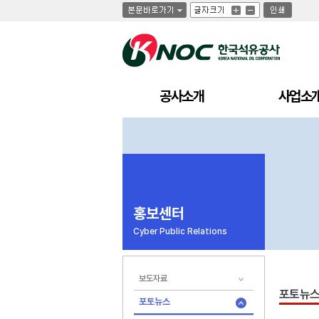
글
글
인
글
자
자
쇄
자
크
크
크
기
기
기
크
작
게
게
공사소개
사업소
홍보센터
Cyber Public Relations
보도자료
포토뉴
포토뉴스