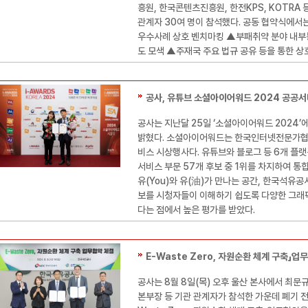
흥원, 한국콘텐츠진흥원, 한전KPS, KOTRA 
관계자 30여 명이 참석했다. 공동 협약식에서
우수사례 상호 벤치마킹 ▲부패취약 분야 내부
도 모색 ▲주재국 주요 법규 공유 등을 통한 상
공사, 유튜브 소셜아이어워드 2024 공공서비스
공사는 지난달 25일 ‘소셜아이어워드 2024
밝혔다. 소셜아이어워드는 한국인터넷전문가협
비스 시상행사다. 유튜브와 블로그 등 6개 플랫
서비스 부문 57개 후보 중 1위를 차지하여 통
유(You)와 유(油)가 만나는 공간, 한국석유공
보를 시청자들이 이해하기 쉽도록 다양한 그래픽
다는 점에서 높은 평가를 받았다.
E-Waste Zero, 자원순환 체계 구축」업무
공사는 8월 8일(목) 오후 울산 본사에서 최문
본부장 등 기관 관계자가 참석한 가운데 폐기 전