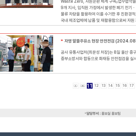
Waste Zero, 자원순환 체계 구축」업무협약
9개 지사, 임직원 가정에서 발생한 폐기 전기
물류 차량을 활용하여 이를 수거한 후 친환경적
국내 제조업체에 납품 및 재활용함으로써 자원 
자영 알뜰주유소 현장 안전전검 (2024.08.
공사 유통사업처(최문성 처장)는 8일 울산 중
중부소방서와 합동으로 화재등 안전점검을 실
11
12
13
14
15
16
17
담당부서 :
홍보실 홍보팀