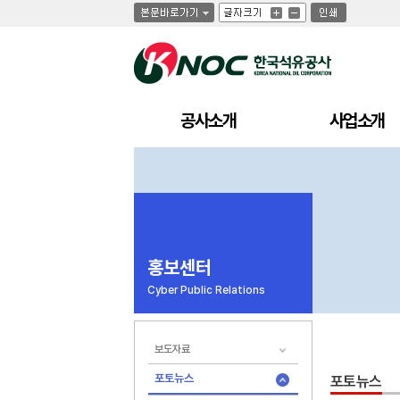
글
글
인
글
자
자
쇄
자
크
크
크
기
기
기
크
작
게
게
공사소개
사업소개
홍보센터
Cyber Public Relations
보도자료
포토뉴스
포토뉴스