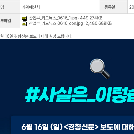
성명
기획예산처
등록일
2
산업부_카드뉴스_0616_1.jpg : 449.274KB
첨부파일
산업부_카드뉴스_0616_con.jpg : 2,480.688KB
6월 16일 경향신문 보도에 대해 설명 드립니다.