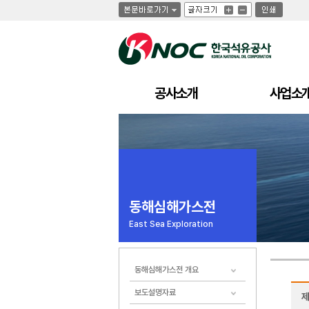
글
글
인
글
자
자
쇄
자
크
크
크
기
기
기
크
작
게
게
공사소개
사업소
동해심해가스전
East Sea Exploration
동해심해가스전 개요
보도설명자료
제