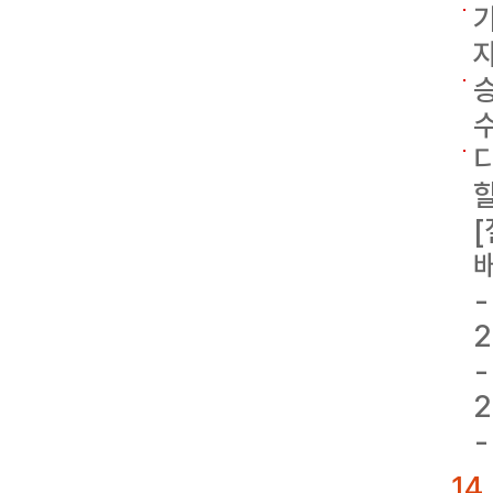
자
수
할
[
-
2
-
2
-
14