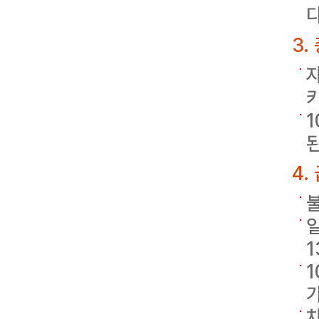
다
3.
된
4.
일
1
1
가