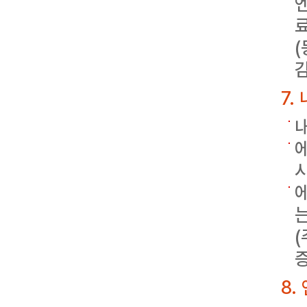
감
7.
는
8.