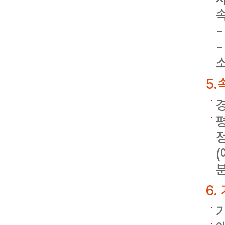
속
소
5.
(
6.