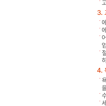
3.
얻
4.