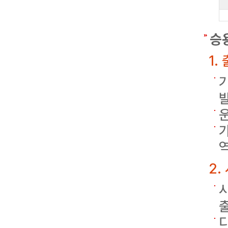
승
1.
2.
출