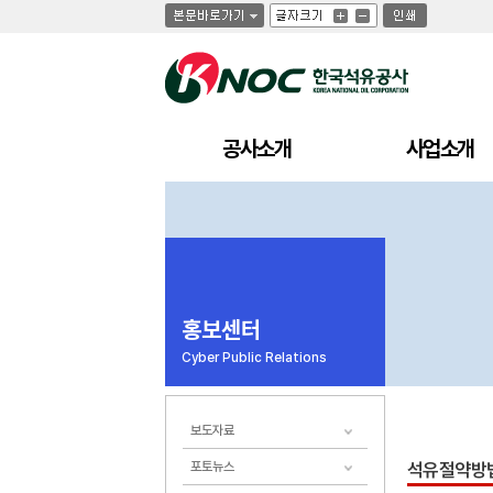
글
글
인
글
자
자
쇄
자
크
크
크
기
기
기
크
작
게
게
공사소개
사업소개
홍보센터
Cyber Public Relations
보도자료
포토뉴스
석유절약방