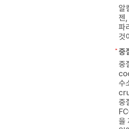
알
젠
파
것
중
중
co
수
c
중
F
을 