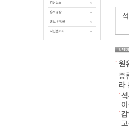
영상뉴스
홍보영상
석
홍보 간행물
사진갤러리
원
증
라
석
이
감
고