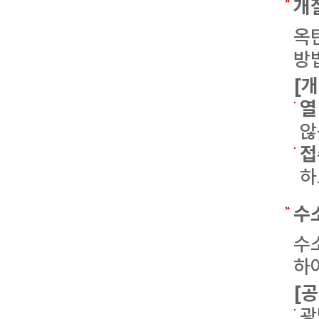
개
옥
방
[
열
않
접
하
수
수
하
[
광