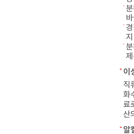
분
바
경
지
분
제
이
직
화
료
산
알