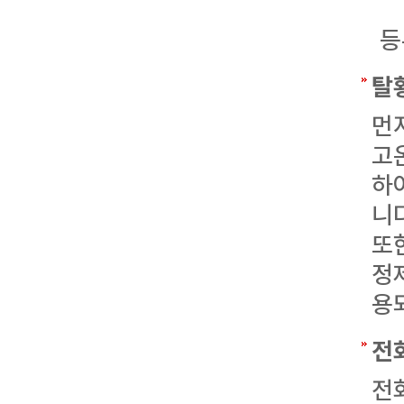
등
탈
먼
고
하
니
또
정
용
전
전