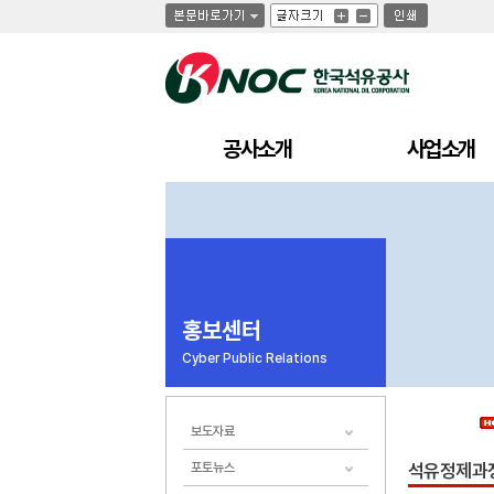
글
글
인
글
자
자
쇄
자
크
크
크
기
기
기
크
작
게
게
공사소개
사업소개
홍보센터
Cyber Public Relations
보도자료
포토뉴스
석유정제과