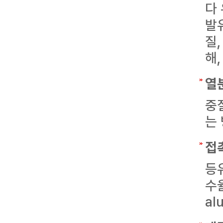
다
발
질
해
열
중
는
접
등
수
al